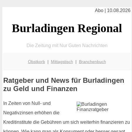
Abo | 10.08.2026
Burladingen Regional
Die Zeitung mit Nur Guten Nachrichten
Obstkorb
|
Mittagstisch
|
Branchenbuch
Ratgeber und News für Burladingen
zu Geld und Finanzen
In Zeiten von Null- und
Negativzinsen erhöhen die
Kreditinstitute die Gebühren um sich weiterhin finanzieren zu
können. Wie kann man als Konsument oder besser gesagt